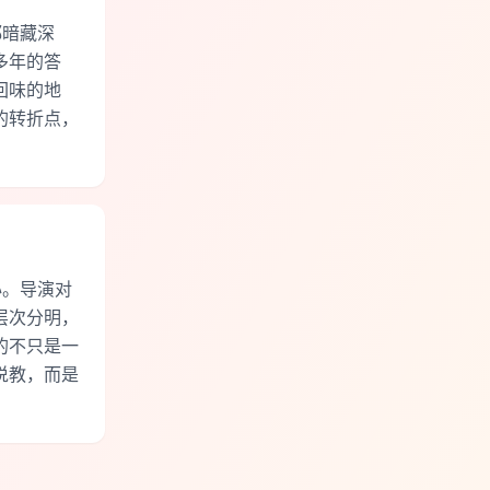
都暗藏深
多年的答
回味的地
的转折点，
心。导演对
层次分明，
的不只是一
说教，而是