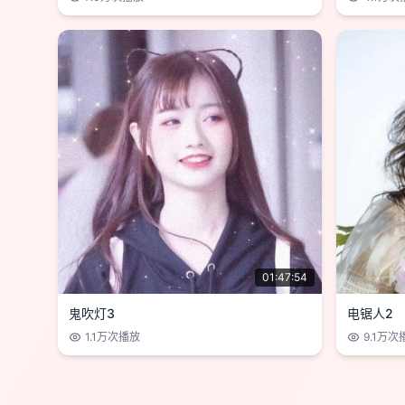
01:47:54
鬼吹灯3
电锯人2
1.1万
次播放
9.1万
次