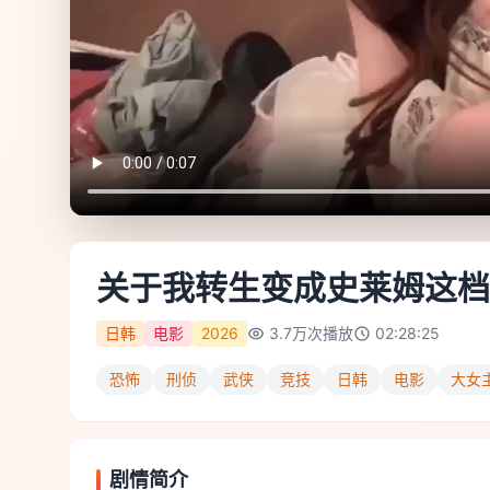
关于我转生变成史莱姆这档
日韩
电影
2026
3.7万
次播放
02:28:25
恐怖
刑侦
武侠
竞技
日韩
电影
大女
剧情简介