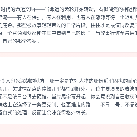
跨时代的命运交响——当命运的齿轮开始转动，看似偶然的相遇
暗流——有人在保护，有人在利用，也有人在静静等待一个迟到
的底色。那些被故事轻轻带过的日常片段，往往才是最值得反复
每一个普通观众都能在其中看到自己的影子。当故事行进至最后
于自己的那份答案。
最令人印象深刻的地方，那一定是它对人物的那份近乎固执的耐
突兀，关键情绪点的停顿几乎都恰到好处。几位主要演员的表演
而不是依靠台词去硬推。当片尾字幕升起，你会意识到自己收获
表达上它选择了一条更克制、也更难走的路——不靠口号、不靠
留白式的处理，反而让余味变得格外绵长。