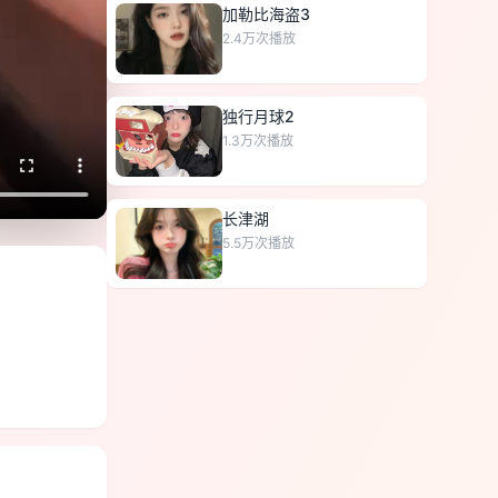
加勒比海盗3
2.4万
次播放
独行月球2
1.3万
次播放
长津湖
5.5万
次播放