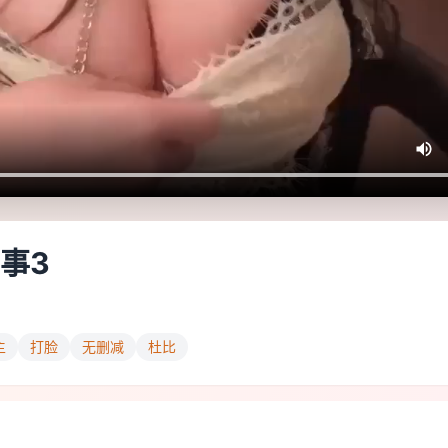
事3
主
打脸
无删减
杜比