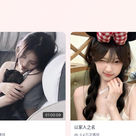
01:00:09
3
以家人之名
播放
9.4万
次播放