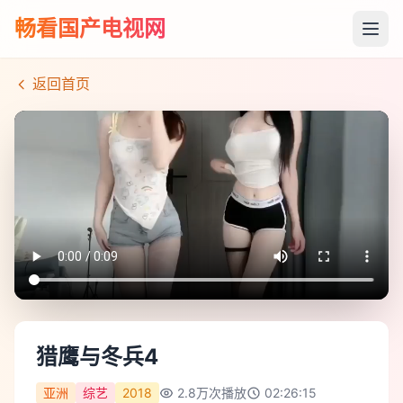
畅看国产电视网
返回首页
猎鹰与冬兵4
亚洲
综艺
2018
2.8万
次播放
02:26:15