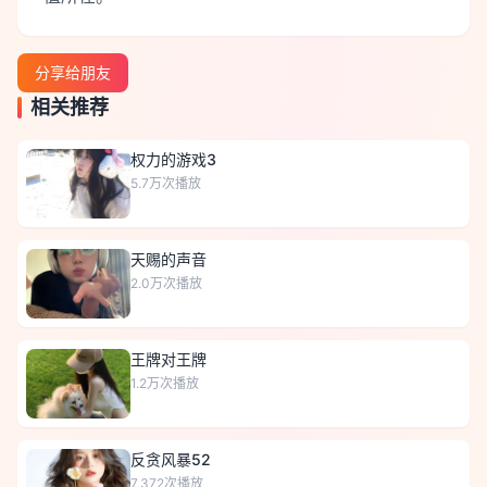
分享给朋友
相关推荐
权力的游戏3
5.7万
次播放
天赐的声音
2.0万
次播放
王牌对王牌
1.2万
次播放
反贪风暴52
7,372
次播放