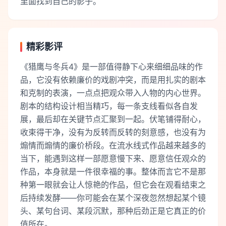
里面找到自己的影子。
精彩影评
《猎鹰与冬兵4》是一部值得静下心来细细品味的作
品，它没有依赖廉价的戏剧冲突，而是用扎实的剧本
和克制的表演，一点点把观众带入人物的内心世界。
剧本的结构设计相当精巧，每一条支线看似各自发
展，最后却在关键节点汇聚到一起。伏笔铺得耐心，
收束得干净，没有为反转而反转的刻意感，也没有为
煽情而煽情的廉价桥段。在流水线式作品越来越多的
当下，能遇到这样一部愿意慢下来、愿意信任观众的
作品，本身就是一件很幸福的事。整体而言它不是那
种第一眼就会让人惊艳的作品，但它会在观看结束之
后持续发酵——你可能会在某个深夜忽然想起某个镜
头、某句台词、某段沉默，那种后劲正是它真正的价
值所在。