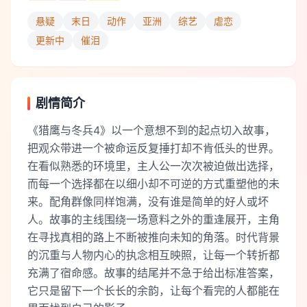
悬疑
末日
动作
亚洲
综艺
虐恋
更新中
催泪
剧情简介
《猎鹰与冬兵4》以一个意想不到的起点切入故事，
把观众带进一个被命运反复捶打却不肯低头的世界。
在看似熟悉的环境里，主人公一次次被迫做出选择，
而每一个选择都在以细小却不可逆的方式重塑他的未
来。配角群像同样饱满，没有谁是简单的好人或坏
人。故事的主线围绕一场意料之外的重逢展开，主角
在寻找真相的路上不断被推向未知的角落。时代背景
的沉重与人物内心的执念相互映照，让每一个转折都
充满了宿命感。故事的结尾并不急于给出标准答案，
它只是留下一个长长的余韵，让每个看完的人都能在