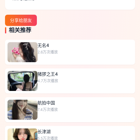
分享给朋友
相关推荐
无名4
2.6万
次播放
猪猡之王4
4.7万
次播放
航拍中国
7.4万
次播放
长津湖
5.5万
次播放