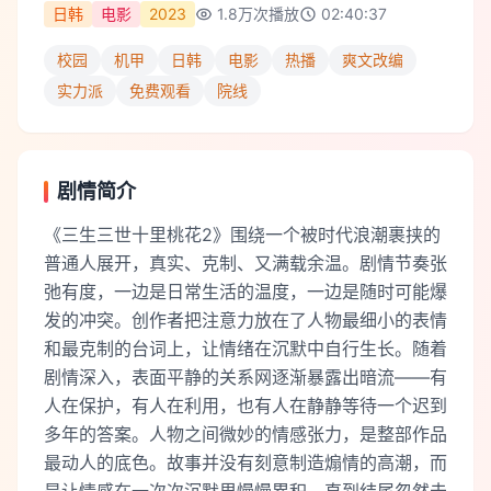
日韩
电影
2023
1.8万
次播放
02:40:37
校园
机甲
日韩
电影
热播
爽文改编
实力派
免费观看
院线
剧情简介
《三生三世十里桃花2》围绕一个被时代浪潮裹挟的
普通人展开，真实、克制、又满载余温。剧情节奏张
弛有度，一边是日常生活的温度，一边是随时可能爆
发的冲突。创作者把注意力放在了人物最细小的表情
和最克制的台词上，让情绪在沉默中自行生长。随着
剧情深入，表面平静的关系网逐渐暴露出暗流——有
人在保护，有人在利用，也有人在静静等待一个迟到
多年的答案。人物之间微妙的情感张力，是整部作品
最动人的底色。故事并没有刻意制造煽情的高潮，而