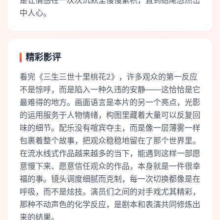
是让情感在一次次沉默里慢慢累积，直到结尾忽然击
中人心。
精彩影评
看完《三生三世十里桃花2》，许多观众的第一反应
不是惊呼，而是陷入一种久违的安静——这恰恰是它
最难得的地方。画面语言是本片的另一个亮点，光影
的运用服务于人物情绪，构图里藏着大量可以反复回
味的细节。配乐没有喧宾夺主，而是像一层薄雾一样
包裹着整个故事，把观众稳稳地留在了那个世界里。
在流水线式作品越来越多的当下，能遇到这样一部愿
意慢下来、愿意信任观众的作品，本身就是一件很幸
福的事。镜头调度细腻而克制，每一次切换都像是在
呼吸，而不是炫技。演员们之间的对手戏尤其精彩，
那种不动声色的化学反应，是剧本和表演共同修炼出
来的结果。