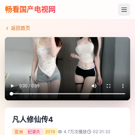
畅看国产电视网
返回首页
凡人修仙传4
亚洲
纪录片
2019
4.7万
次播放
02:31:32