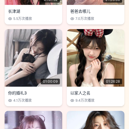
长津湖
爸爸去哪儿
5.5万
次播放
7.0万
次播放
01:00:09
01:26:28
你的婚礼3
以家人之名
4.1万
次播放
9.4万
次播放