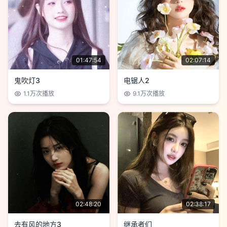
01:47:54
02:07:14
鬼吹灯3
电锯人2
1.1万
次播放
9.1万
次播放
02:48:20
02:38:17
去有风的地方3
继承者们