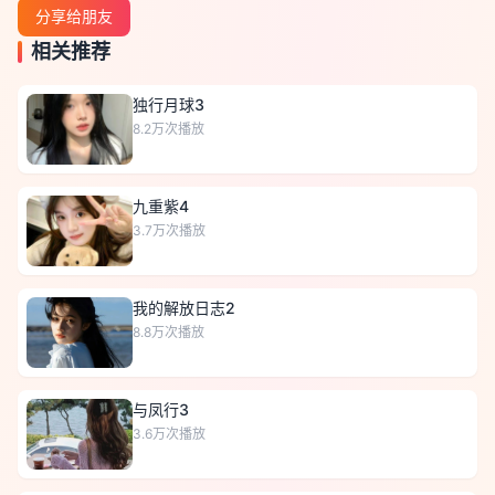
分享给朋友
相关推荐
独行月球3
8.2万
次播放
九重紫4
3.7万
次播放
我的解放日志2
8.8万
次播放
与凤行3
3.6万
次播放