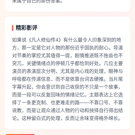
来属于自己的那份答案。
精彩影评
如果说《凡人修仙传4》有什么最令人印象深刻的地
方，那一定是它对人物的那份近乎固执的耐心。导演
对节奏的掌控尤其值得一提，剧情推进既不拖沓也不
突兀，关键情绪点的停顿几乎都恰到好处。几位主要
演员的表演层次分明，尤其是内心戏的处理，眼神与
呼吸都在传递信息，而不是依靠台词去硬推。当片尾
字幕升起，你会意识到自己收获的不只是一个故事，
而是一段可以反复回味的情绪记忆。主题表达上它选
择了一条更克制、也更难走的路——不靠口号、不靠
说教，而是让观众通过人物的行动和抉择自行得出结
论。这种留白式的处理，反而让余味变得格外绵长。