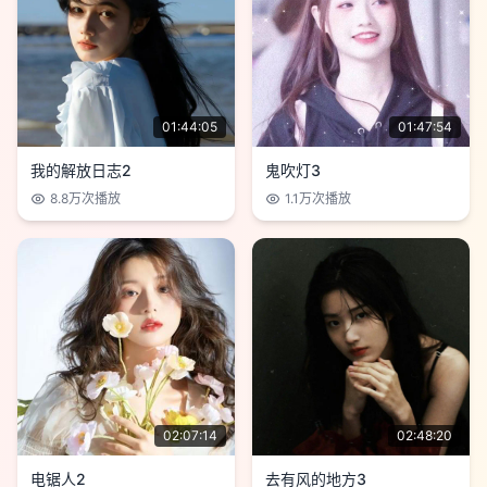
01:44:05
01:47:54
我的解放日志2
鬼吹灯3
8.8万
次播放
1.1万
次播放
02:07:14
02:48:20
电锯人2
去有风的地方3