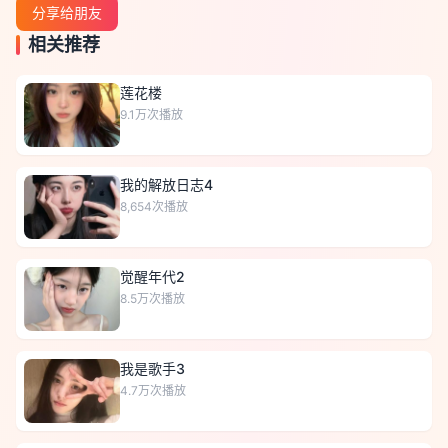
分享给朋友
相关推荐
莲花楼
9.1万
次播放
我的解放日志4
8,654
次播放
觉醒年代2
8.5万
次播放
我是歌手3
4.7万
次播放