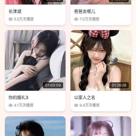
长津湖
爸爸去哪儿
5.5万
次播放
7.0万
次播放
01:00:09
01:26:28
你的婚礼3
以家人之名
4.1万
次播放
9.4万
次播放