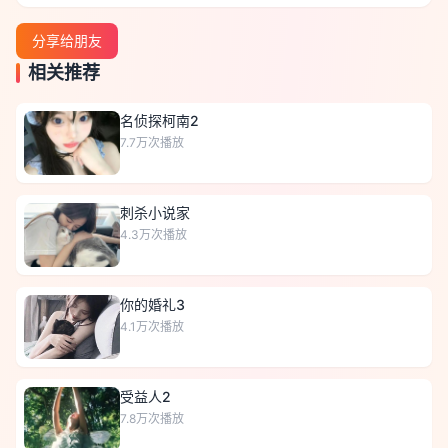
分享给朋友
相关推荐
名侦探柯南2
7.7万
次播放
刺杀小说家
4.3万
次播放
你的婚礼3
4.1万
次播放
受益人2
7.8万
次播放