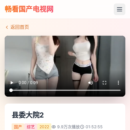
畅看国产电视网
返回首页
县委大院2
国产
综艺
2022
9.9万
次播放
01:52:55