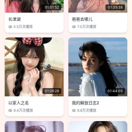
01:01:52
01:35:38
长津湖
爸爸去哪儿
5.5万
次播放
7.0万
次播放
01:26:28
01:44:05
以家人之名
我的解放日志2
9.4万
次播放
8.8万
次播放