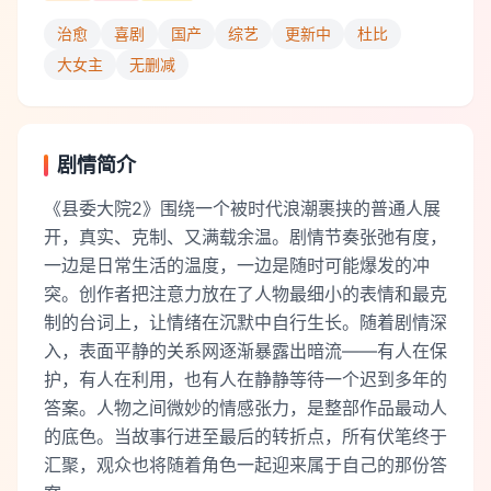
治愈
喜剧
国产
综艺
更新中
杜比
大女主
无删减
剧情简介
《县委大院2》围绕一个被时代浪潮裹挟的普通人展
开，真实、克制、又满载余温。剧情节奏张弛有度，
一边是日常生活的温度，一边是随时可能爆发的冲
突。创作者把注意力放在了人物最细小的表情和最克
制的台词上，让情绪在沉默中自行生长。随着剧情深
入，表面平静的关系网逐渐暴露出暗流——有人在保
护，有人在利用，也有人在静静等待一个迟到多年的
答案。人物之间微妙的情感张力，是整部作品最动人
的底色。当故事行进至最后的转折点，所有伏笔终于
汇聚，观众也将随着角色一起迎来属于自己的那份答