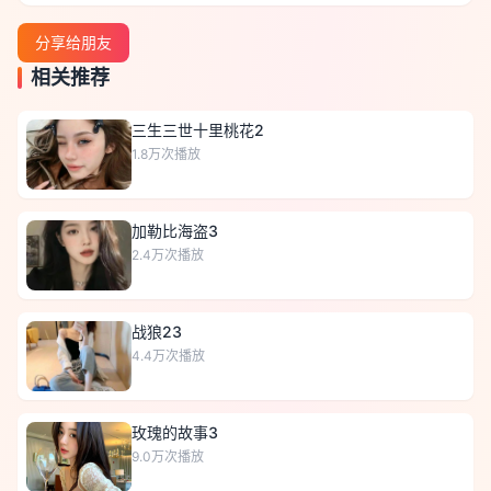
分享给朋友
相关推荐
三生三世十里桃花2
1.8万
次播放
加勒比海盗3
2.4万
次播放
战狼23
4.4万
次播放
玫瑰的故事3
9.0万
次播放