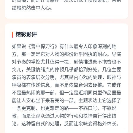
的高潮，而是让情感在一次次沉默里慢慢累积，直到
结尾忽然击中人心。
精彩影评
如果说《雪中悍刀行》有什么最令人印象深刻的地
方，那一定是它对人物的那份近乎固执的耐心。导演
对节奏的掌控尤其值得一提，剧情推进既不拖沓也不
突兀，关键情绪点的停顿几乎都恰到好处。几位主要
演员的表演层次分明，尤其是内心戏的处理，眼神与
呼吸都在传递信息，而不是依靠台词去硬推。它或许
不是最热闹的那一部，但一定是近期同类型作品里最
能让人安心坐下来看完的一部。主题表达上它选择了
一条更克制、也更难走的路——不靠口号、不靠说
教，而是让观众通过人物的行动和抉择自行得出结
论。这种留白式的处理，反而让余味变得格外绵长。