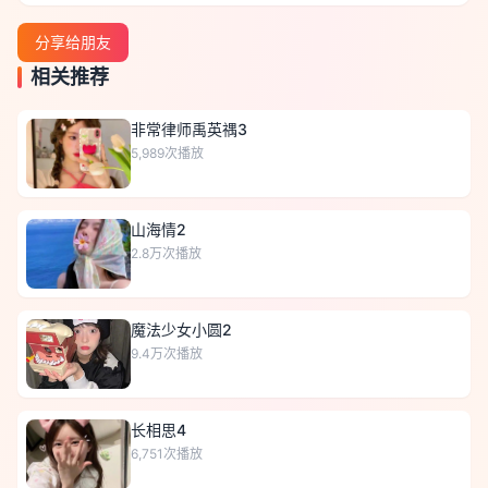
分享给朋友
相关推荐
非常律师禹英禑3
5,989
次播放
山海情2
2.8万
次播放
魔法少女小圆2
9.4万
次播放
长相思4
6,751
次播放