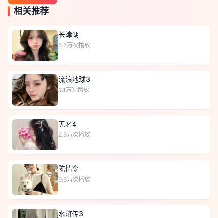
相关推荐
长津湖
5.5万
次播放
流浪地球3
6.1万
次播放
无名4
2.6万
次播放
陈情令
9.6万
次播放
水浒传3