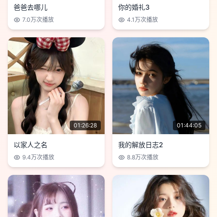
爸爸去哪儿
你的婚礼3
7.0万
次播放
4.1万
次播放
01:26:28
01:44:05
以家人之名
我的解放日志2
9.4万
次播放
8.8万
次播放