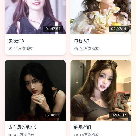
01:47:54
02:07:14
鬼吹灯3
电锯人2
1.1万
次播放
9.1万
次播放
02:48:20
02:38:17
去有风的地方3
继承者们
4.0万
次播放
1.5万
次播放