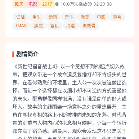
欧美
电影
2017
10.0万
次播放
02:20:38
谍战
重生
动画
宫斗
欧美
电影
爽片
IMAX
虐恋
复仇
必看
老戏骨
剧情简介
《新世纪福音战士4》以一个意想不到的起点切入故
事，把观众带进一个被命运反复捶打却不肯低头的世
界。在看似熟悉的环境里，主人公一次次被迫做出选
择，而每一个选择都在以细小却不可逆的方式重塑他
的未来。配角群像同样饱满，没有谁是简单的好人或
坏人。故事的主线围绕一场意料之外的重逢展开，主
角在寻找真相的路上不断被推向未知的角落。时代背
景的沉重与人物内心的执念相互映照，让每一个转折
都充满了宿命感。到最后，观众会发现这不只是关于