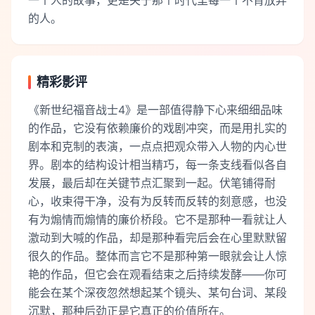
一个人的故事，更是关于那个时代里每一个不肯放弃
的人。
精彩影评
《新世纪福音战士4》是一部值得静下心来细细品味
的作品，它没有依赖廉价的戏剧冲突，而是用扎实的
剧本和克制的表演，一点点把观众带入人物的内心世
界。剧本的结构设计相当精巧，每一条支线看似各自
发展，最后却在关键节点汇聚到一起。伏笔铺得耐
心，收束得干净，没有为反转而反转的刻意感，也没
有为煽情而煽情的廉价桥段。它不是那种一看就让人
激动到大喊的作品，却是那种看完后会在心里默默留
很久的作品。整体而言它不是那种第一眼就会让人惊
艳的作品，但它会在观看结束之后持续发酵——你可
能会在某个深夜忽然想起某个镜头、某句台词、某段
沉默，那种后劲正是它真正的价值所在。