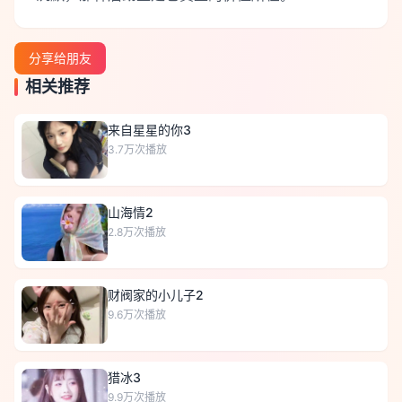
分享给朋友
相关推荐
来自星星的你3
3.7万
次播放
山海情2
2.8万
次播放
财阀家的小儿子2
9.6万
次播放
猎冰3
9.9万
次播放