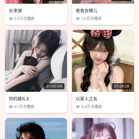
长津湖
爸爸去哪儿
5.5万
次播放
7.0万
次播放
01:00:09
01:26:28
你的婚礼3
以家人之名
4.1万
次播放
9.4万
次播放