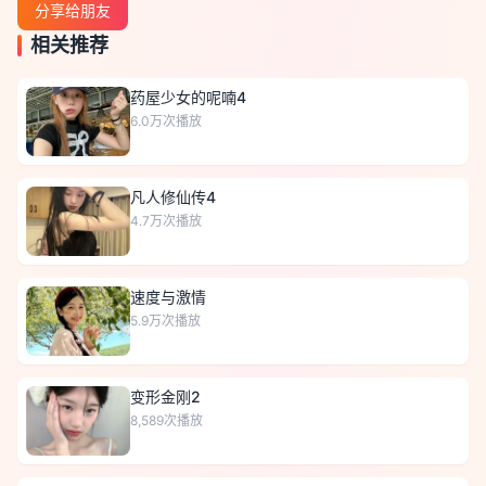
分享给朋友
相关推荐
药屋少女的呢喃4
6.0万
次播放
凡人修仙传4
4.7万
次播放
速度与激情
5.9万
次播放
变形金刚2
8,589
次播放