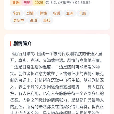
亚洲
电影
2026
8.2万
次播放
02:36:52
犯罪
剧情
惊悚
权谋
亚洲
电影
更新中
高清
经典
剧情简介
《独行月球3》围绕一个被时代浪潮裹挟的普通人展
开，真实、克制、又满载余温。剧情节奏张弛有度，
一边是日常生活的温度，一边是随时可能爆发的冲
突。创作者把注意力放在了人物最细小的表情和最克
制的台词上，让情绪在沉默中自行生长。随着剧情深
入，表面平静的关系网逐渐暴露出暗流——有人在保
护，有人在利用，也有人在静静等待一个迟到多年的
答案。人物之间微妙的情感张力，是整部作品最动人
的底色。所有的悬念都会在结尾处得到解答，但真正
让人念念不忘的，是人物在抉择那一刻眼神里的光。