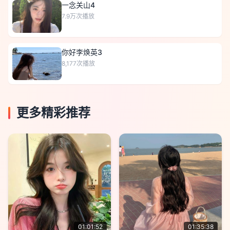
一念关山4
7.9万
次播放
你好李焕英3
8,177
次播放
更多精彩推荐
01:01:52
01:35:38