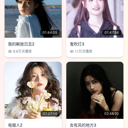
01:44:05
01:47:54
我的解放日志2
鬼吹灯3
8.8万
次播放
1.1万
次播放
02:07:14
02:48:20
电锯人2
去有风的地方3