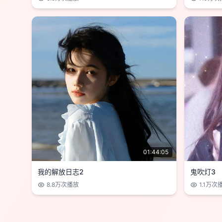
01:44:05
我的解放日志2
鬼吹灯3
8.8万
次播放
1.1万
次