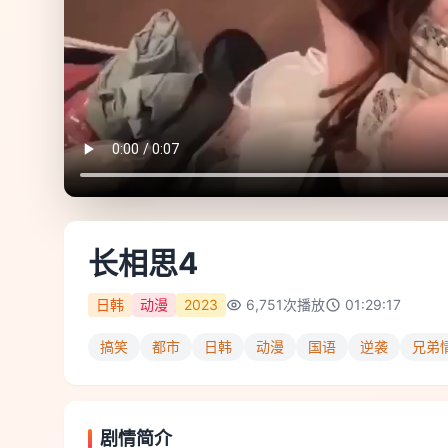
长相思4
日韩
动漫
2023
6,751
次播放
01:29:17
搞笑
都市
日韩
动漫
国语
逆袭
兄弟
剧情简介