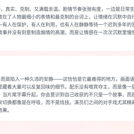
开，真实、克制、又满载余温。剧情节奏张弛有度，一边是日常
放在了人物最细小的表情和最克制的台词上，让情绪在沉默中自
—有人在保护，有人在利用，也有人在静静等待一个迟到多年的
故事并没有刻意制造煽情的高潮，而是让情感在一次次沉默里慢
，而是陷入一种久违的安静——这恰恰是它最难得的地方。画面
里藏着大量可以反复回味的细节。配乐没有喧宾夺主，而是像一
。当片尾字幕升起，你会意识到自己收获的不只是一个故事，而
次切换都像是在呼吸，而不是炫技。演员们之间的对手戏尤其精
结果。