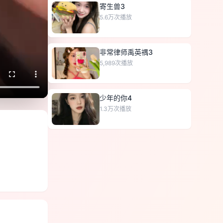
寄生兽3
5.6万
次播放
非常律师禹英禑3
5,989
次播放
少年的你4
1.3万
次播放