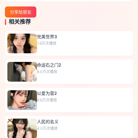
分享给朋友
相关推荐
完美世界3
1.9万
次播放
命运石之门2
8.0万
次播放
以爱为营2
9.6万
次播放
人民的名义
4.0万
次播放