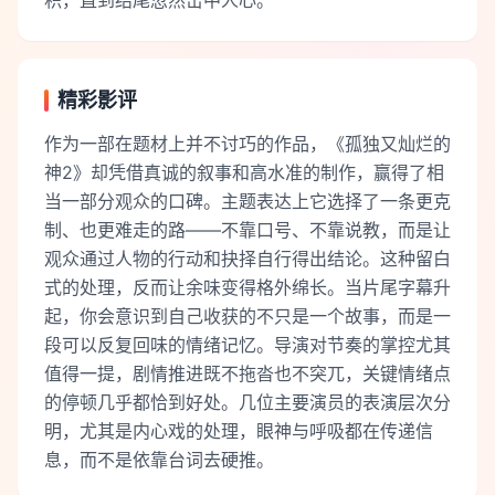
积，直到结尾忽然击中人心。
精彩影评
作为一部在题材上并不讨巧的作品，《孤独又灿烂的
神2》却凭借真诚的叙事和高水准的制作，赢得了相
当一部分观众的口碑。主题表达上它选择了一条更克
制、也更难走的路——不靠口号、不靠说教，而是让
观众通过人物的行动和抉择自行得出结论。这种留白
式的处理，反而让余味变得格外绵长。当片尾字幕升
起，你会意识到自己收获的不只是一个故事，而是一
段可以反复回味的情绪记忆。导演对节奏的掌控尤其
值得一提，剧情推进既不拖沓也不突兀，关键情绪点
的停顿几乎都恰到好处。几位主要演员的表演层次分
明，尤其是内心戏的处理，眼神与呼吸都在传递信
息，而不是依靠台词去硬推。