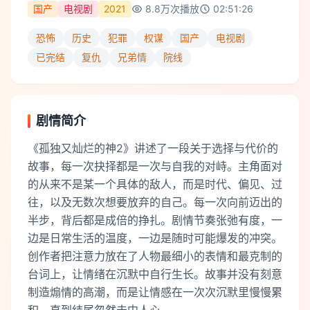
国产
电视剧
2021
8.8万
次播放
02:51:26
恐怖
历史
犯罪
权谋
国产
电视剧
已完结
复仇
兄弟情
院线
剧情简介
《孤独又灿烂的神2》讲述了一段关于选择与代价的
故事，每一次抉择都是一次与自我的对峙。主角面对
的从来不是某一个具体的敌人，而是时代、偏见、过
往，以及无数次想要放弃的自己。每一次向前迈出的
半步，背后都是成倍的挣扎。剧情节奏张弛有度，一
边是日常生活的温度，一边是随时可能爆发的冲突。
创作者把注意力放在了人物最细小的表情和最克制的
台词上，让情绪在沉默中自行生长。故事并没有刻意
制造煽情的高潮，而是让情感在一次次沉默里慢慢累