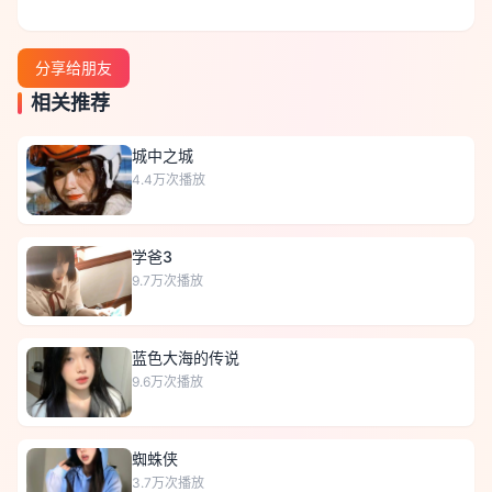
分享给朋友
相关推荐
城中之城
4.4万
次播放
学爸3
9.7万
次播放
蓝色大海的传说
9.6万
次播放
蜘蛛侠
3.7万
次播放