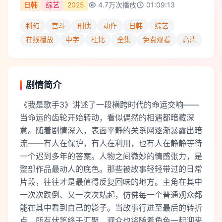
日韩
综艺
2025
4.7万
次播放
01:09:13
科幻
宫斗
刑侦
动作
日韩
综艺
在线播放
中字
杜比
全集
免费观看
高清
剧情简介
《我是歌手3》讲述了一段横跨时代的命运交响——
当命运的齿轮开始转动，看似偶然的相遇都暗藏深
意。随着剧情深入，表面平静的关系网逐渐暴露出暗
流——有人在保护，有人在利用，也有人在静静等待
一个迟到多年的答案。人物之间微妙的情感张力，是
整部作品最动人的底色。那些被故事轻轻带过的日常
片段，往往才是最值得反复回味的地方。主角在其中
一次次跌倒、又一次次站起，仿佛每一个普通观众都
能在其中看到自己的影子。当故事行进至最后的转折
点，所有伏笔终于汇聚，观众也将随着角色一起迎来