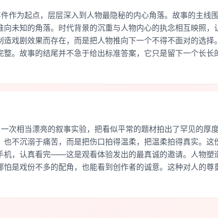
事件作为起点，层层深入到人物最隐秘的内心角落。故事的主线
推向未知的角落。时代背景的沉重与人物内心的执念相互映照，
制造戏剧效果而存在，而是把人物推向下一个不得不面对的选择
完整。故事的结尾并不急于给出标准答案，它只是留下一个长长
了一次相当漂亮的叙事实验，把看似平常的题材拍出了罕见的厚
，也不沉溺于痛苦，而是把伤口拍得温柔，把温柔拍得真实。这
手机，认真看完——这是观看体验发出的最真诚的邀请。人物塑
哪怕是戏份不多的配角，也能看到创作者的诚意。这种对人的尊