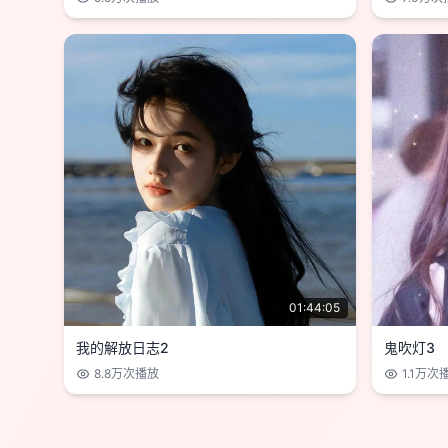
01:44:05
我的解放日志2
鬼吹灯3
8.8万
次播放
1.1万
次