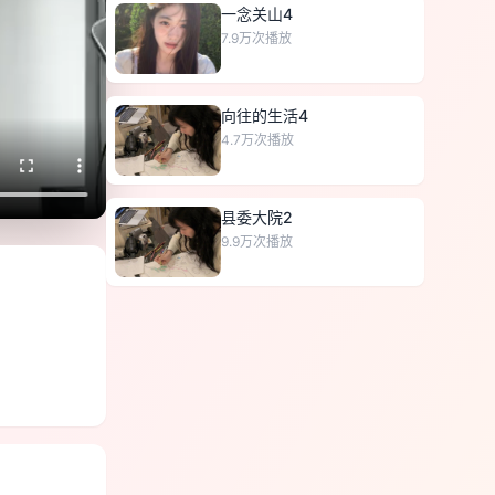
一念关山4
7.9万
次播放
向往的生活4
4.7万
次播放
县委大院2
9.9万
次播放