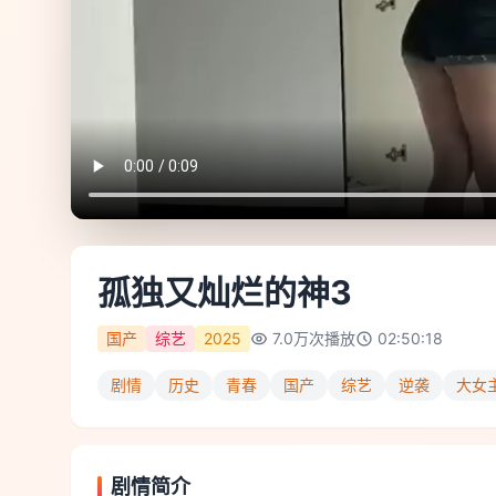
孤独又灿烂的神3
国产
综艺
2025
7.0万
次播放
02:50:18
剧情
历史
青春
国产
综艺
逆袭
大女
剧情简介