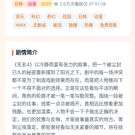
日韩
动漫
2025
2.6万
次播放
01:51:26
音乐
科幻
奇幻
校园
日韩
动漫
IMAX
无删减
催泪
独播
热播
免费观看
剧情简介
《无名4》以冷静而富有张力的叙事，把一个被尘封
已久的秘密重新摆到了阳光之下。剧中的每一场冲突
都不是为了制造戏剧效果而存在，而是把人物推向下
一个不得不面对的选择。正是在这些看似平淡的瞬
间，角色的轮廓才被一笔一笔勾勒完整。围绕一段被
尘封的往事，线索一点点被揭开，真相远比想象更加
残酷，也更加温柔。人物不会一下子做出正确的决
定，他们的犹豫与反悔，才是故事最真实的地方。等
到尘埃落定，那些曾经看似无关紧要的细节，将在结