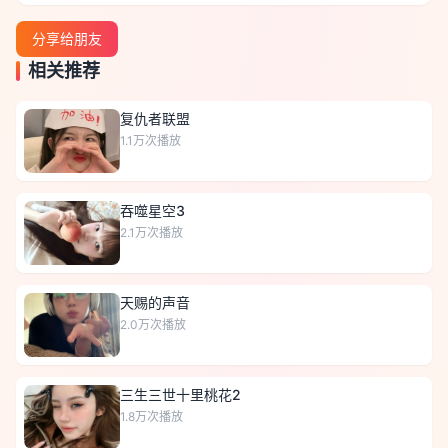
分享给朋友
相关推荐
复仇者联盟
1.1万
次播放
吞噬星空3
2.1万
次播放
天赐的声音
2.0万
次播放
三生三世十里桃花2
1.8万
次播放