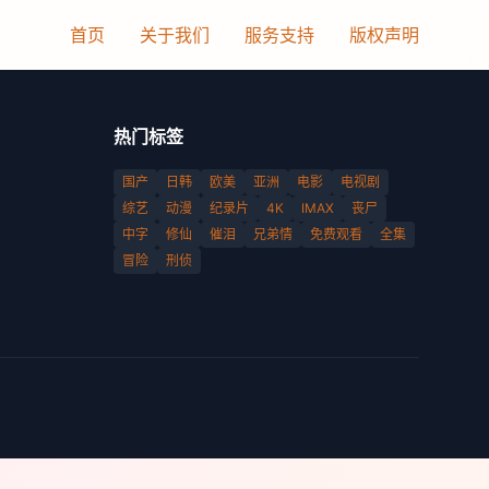
首页
关于我们
服务支持
版权声明
热门标签
国产
日韩
欧美
亚洲
电影
电视剧
综艺
动漫
纪录片
4K
IMAX
丧尸
中字
修仙
催泪
兄弟情
免费观看
全集
冒险
刑侦