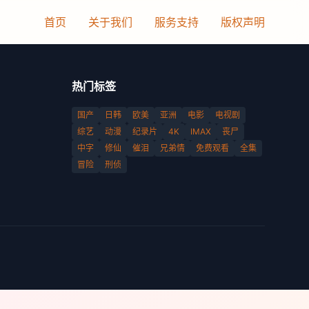
首页
关于我们
服务支持
版权声明
热门标签
国产
日韩
欧美
亚洲
电影
电视剧
综艺
动漫
纪录片
4K
IMAX
丧尸
中字
修仙
催泪
兄弟情
免费观看
全集
冒险
刑侦