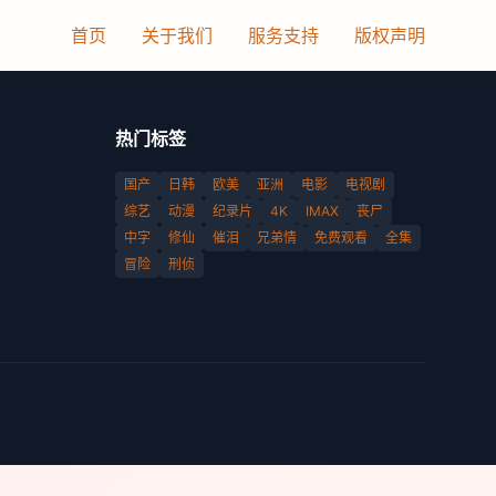
首页
关于我们
服务支持
版权声明
热门标签
国产
日韩
欧美
亚洲
电影
电视剧
综艺
动漫
纪录片
4K
IMAX
丧尸
中字
修仙
催泪
兄弟情
免费观看
全集
冒险
刑侦