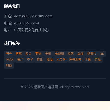
联系我们
邮箱：
admin@5820cd09.com
电话：
400-555-9754
地址：
中国影视文化传播中心
热门标签
国产
日韩
欧美
亚洲
电影
电视剧
综艺
动漫
纪录片
4K
IMAX
丧尸
中字
修仙
催泪
兄弟情
免费观看
全集
冒险
刑侦
©
2026
畅看国产电视网
. All rights reserved.