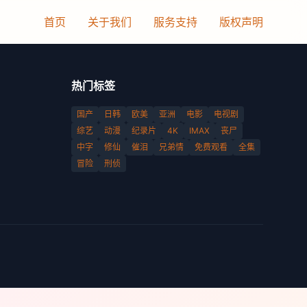
首页
关于我们
服务支持
版权声明
热门标签
国产
日韩
欧美
亚洲
电影
电视剧
综艺
动漫
纪录片
4K
IMAX
丧尸
中字
修仙
催泪
兄弟情
免费观看
全集
冒险
刑侦